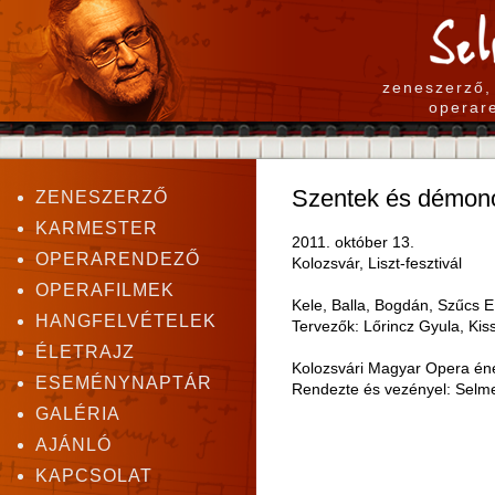
zeneszerző,
operar
Szentek és démonok
ZENESZERZŐ
KARMESTER
2011. október 13.
OPERARENDEZŐ
Kolozsvár, Liszt-fesztivál
OPERAFILMEK
Kele, Balla, Bogdán, Szűcs E
HANGFELVÉTELEK
Tervezők: Lőrincz Gyula, Kis
ÉLETRAJZ
Kolozsvári Magyar Opera éne
ESEMÉNYNAPTÁR
Rendezte és vezényel: Selm
GALÉRIA
AJÁNLÓ
KAPCSOLAT