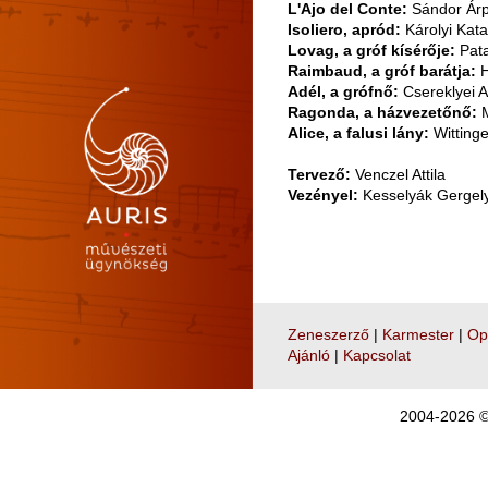
L'Ajo del Conte:
Sándor Ár
Isoliero, apród:
Károlyi Kata
Lovag, a gróf kísérője:
Pata
Raimbaud, a gróf barátja:
H
Adél, a grófnő:
Csereklyei 
Ragonda, a házvezetőnő:
M
Alice, a falusi lány:
Wittinge
Tervező:
Venczel Attila
Vezényel:
Kesselyák Gergel
Zeneszerző
|
Karmester
|
Op
Ajánló
|
Kapcsolat
2004-2026 © 