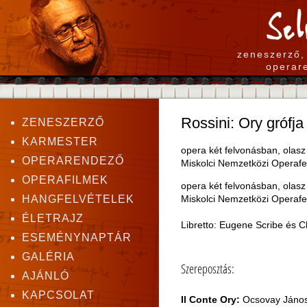
zeneszerző,
operar
Rossini: Ory grófja
ZENESZERZŐ
KARMESTER
opera két felvonásban, olasz
OPERARENDEZŐ
Miskolci Nemzetközi Operafes
OPERAFILMEK
opera két felvonásban, olasz
Miskolci Nemzetközi Operafes
HANGFELVÉTELEK
ÉLETRAJZ
Libretto: Eugene Scribe és 
ESEMÉNYNAPTÁR
GALÉRIA
Szereposztás:
AJÁNLÓ
KAPCSOLAT
Il Conte Ory:
Ocsovay Jáno