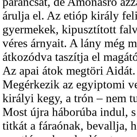
parancsát, de Amonasro azza
árulja el. Az etióp király fe
gyermekek, kipusztított fal
véres árnyait. A lány még
átkozódva taszítja el magát
Az apai átok megtöri Aidát.
Megérkezik az egyiptomi ve
királyi kegy, a trón – nem t
Most újra háborúba indul, s 
titkát a fáraónak, bevallja,