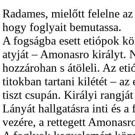
Radames, mielőtt felelne az
hogy foglyait bemutassa.
A fogságba esett etiópok kö
atyját – Amonasro királyt. 
hozzárohan s átöleli. Az eti
titokban tartani kilétét – a
tiszt csupán. Királyi rangjá
Lányát hallgatásra inti és a 
vezére, a rettegett Amonasro 