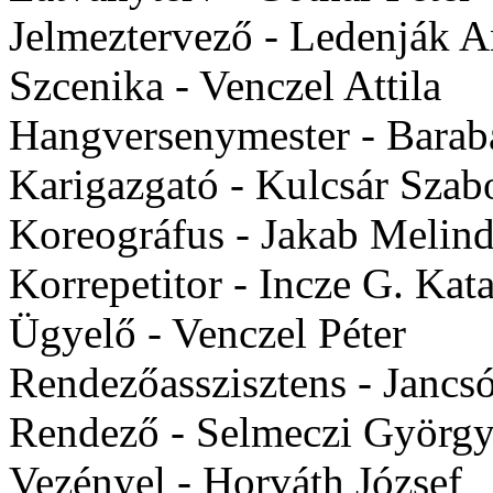
Jelmeztervező - Ledenják A
Szcenika - Venczel Attila
Hangversenymester - Barabá
Karigazgató - Kulcsár Szab
Koreográfus - Jakab Melin
Korrepetitor - Incze G. Kat
Ügyelő - Venczel Péter
Rendezőasszisztens - Jancs
Rendező - Selmeczi Györg
Vezényel - Horváth József