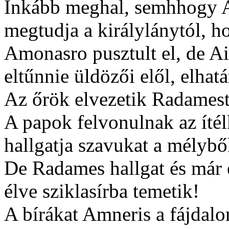
Inkább meghal, semhhogy A
megtudja a királylánytól, h
Amonasro pusztult el, de Ai
eltűnnie üldözői elől, elhat
Az őrök elvezetik Radamest
A papok felvonulnak az íté
hallgatja szavukat a mélyb
De Radames hallgat és már el
élve sziklasírba temetik!
A bírákat Amneris a fájdal