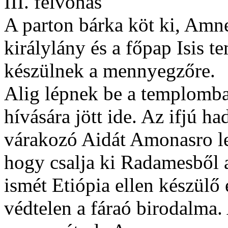
III. felvonás
A parton bárka köt ki, Amner
királylány és a főpap Isis
készülnek a mennyegzőre.
Alig lépnek be a templomba
hívására jött ide. Az ifjú ha
várakozó Aidát Amonasro lep
hogy csalja ki Radamesből a
ismét Etiópia ellen készülő
védtelen a fáraó birodalma.