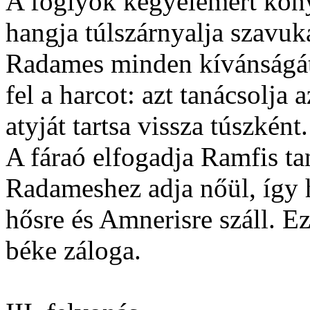
A foglyok kegyelemért kön
hangja túlszárnyalja szavuka
Radames minden kívánságát 
fel a harcot: azt tanácsolja
atyját tartsa vissza túszként
A fáraó elfogadja Ramfis tan
Radameshez adja nőül, így 
hősre és Amnerisre száll. Ez
béke záloga.