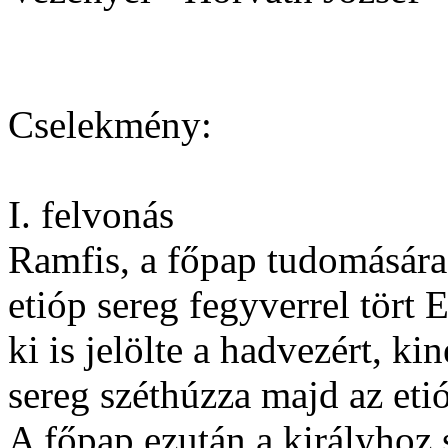
Cselekmény:
I. felvonás
Ramfis, a főpap tudomásár
etióp sereg fegyverrel tört 
ki is jelölte a hadvezért, k
sereg széthúzza majd az eti
A főpap ezután a királyhoz s