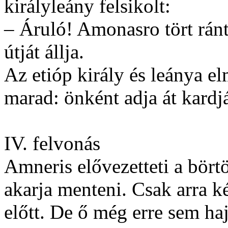
királyleány felsikolt:
– Áruló! Amonasro tört rán
útját állja.
Az etióp király és leánya 
marad: önként adja át kardj
IV. felvonás
Amneris elővezetteti a bört
akarja menteni. Csak arra k
előtt. De ő még erre sem haj