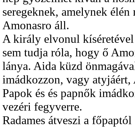
seregeknek, amelynek élén m
Amonasro áll.
A király elvonul kíséretéve
sem tudja róla, hogy ő Amo
lánya. Aida küzd önmagáva
imádkozzon, vagy atyjáért,
Papok és és papnők imádkoz
vezéri fegyverre.
Radames átveszi a főpaptól 