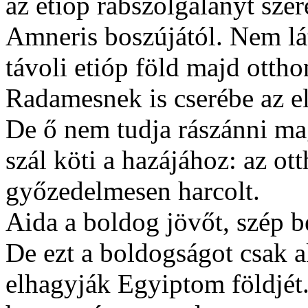
az etióp rabszolgalányt szer
Amneris boszújától. Nem lát
távoli etióp föld majd ottho
Radamesnek is cserébe az el
De ő nem tudja rászánni mag
szál köti a hazájához: az ot
győzedelmesen harcolt.
Aida a boldog jövőt, szép bé
De ezt a boldogságot csak a
elhagyják Egyiptom földjét