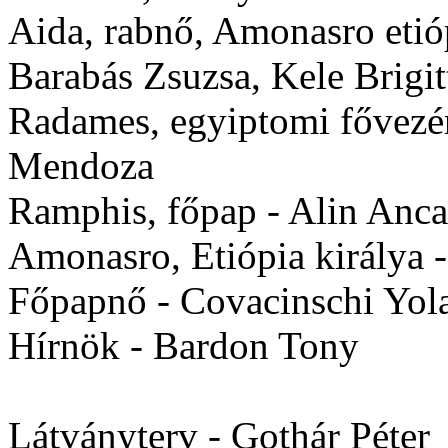
Aida, rabnő, Amonasro etió
Barabás Zsuzsa, Kele Brigit
Radames, egyiptomi fővezér
Mendoza
Ramphis, főpap - Alin Anca
Amonasro, Etiópia királya 
Főpapnő - Covacinschi Yol
Hírnök - Bardon Tony
Látványterv - Gothár Péter