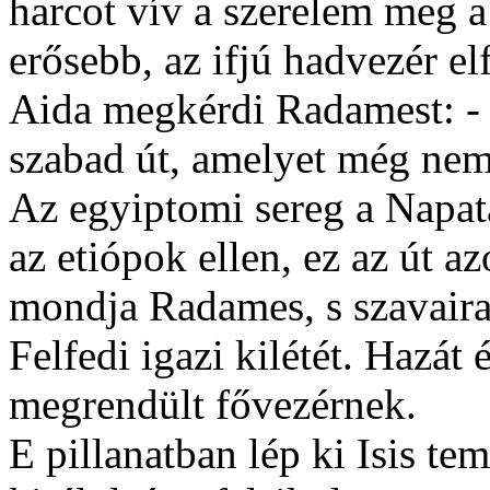
harcot vív a szerelem meg a
erősebb, az ifjú hadvezér el
Aida megkérdi Radamest: -
szabad út, amelyet még nem 
Az egyiptomi sereg a Napat
az etiópok ellen, ez az út a
mondja Radames, s szavaira
Felfedi igazi kilétét. Hazát 
megrendült fővezérnek.
E pillanatban lép ki Isis t