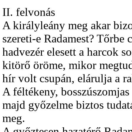
II. felvonás
A királyleány meg akar biz
szereti-e Radamest? Tőrbe cs
hadvezér elesett a harcok s
kitörő öröme, mikor megtud
hír volt csupán, elárulja a ra
A féltékeny, bosszúszomjas
majd győzelme biztos tudat
meg.
A győztesen hazatérő Radam