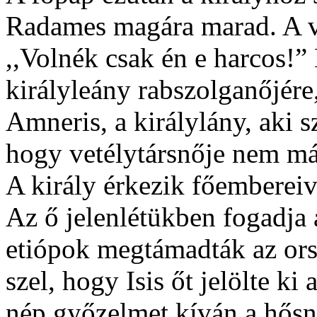
Radames magára marad. A v
,,Volnék csak én e harcos!
királyleány rabszolganőjére
Amneris, a királylány, aki 
hogy vetélytársnője nem más
A király érkezik főembereivel
Az ő jelenlétükben fogadja a
etiópok megtámadták az ors
szel, hogy Isis őt jelölte k
nép győzelmet kíván a hősne